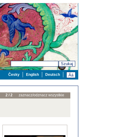
Szukaj
Česky
English
Deutsch
2 / 2
zaznacz/odznacz wszystkie