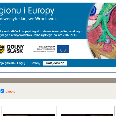
ja galeria / Loguj
Strony
Kalejdoskop
rekopis