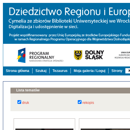
Strona główna
Szukaj
Tezaurus
Moja galeria / Loguj
Strony
Lista tematów
druk
rekopis