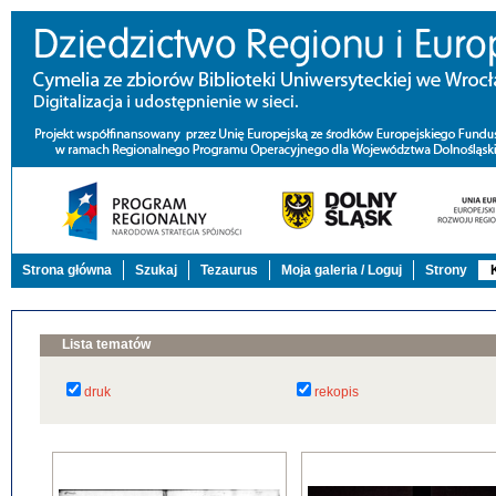
Strona główna
Szukaj
Tezaurus
Moja galeria / Loguj
Strony
Lista tematów
druk
rekopis