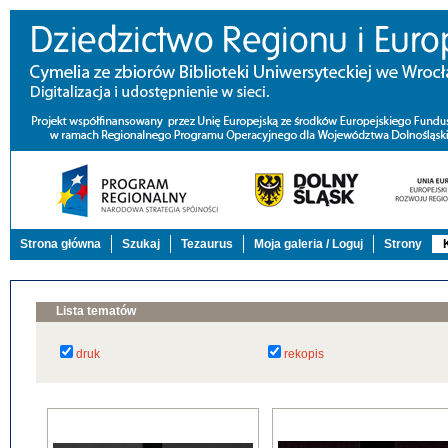
Strona główna
Szukaj
Tezaurus
Moja galeria / Loguj
Strony
Lista tematów
druk
rekopis