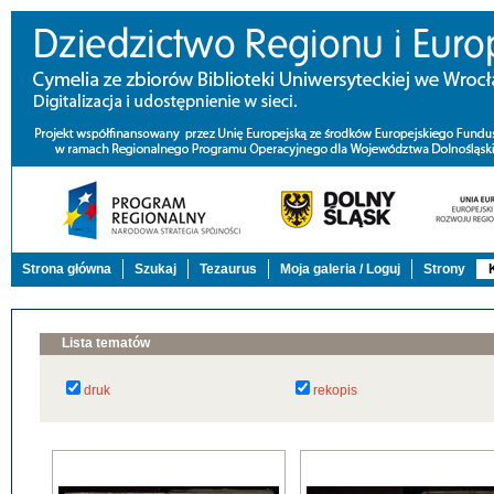
Strona główna
Szukaj
Tezaurus
Moja galeria / Loguj
Strony
Lista tematów
druk
rekopis