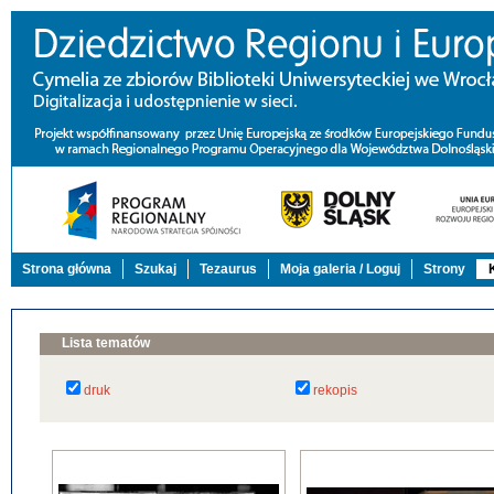
Strona główna
Szukaj
Tezaurus
Moja galeria / Loguj
Strony
Lista tematów
druk
rekopis