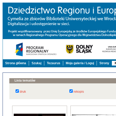
Strona główna
Szukaj
Tezaurus
Moja galeria / Loguj
Strony
Lista tematów
druk
rekopis