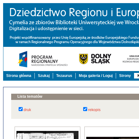
Strona główna
Szukaj
Tezaurus
Moja galeria / Loguj
Strony
Lista tematów
druk
rekopis