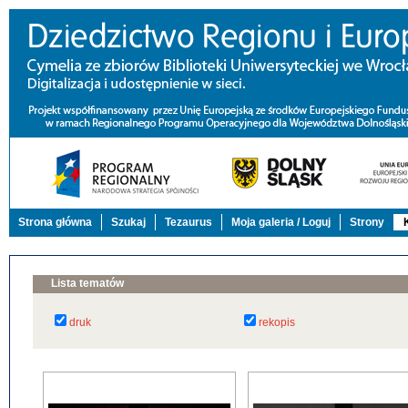
Strona główna
Szukaj
Tezaurus
Moja galeria / Loguj
Strony
Lista tematów
druk
rekopis