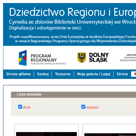
Strona główna
Szukaj
Tezaurus
Moja galeria / Loguj
Strony
Lista tematów
druk
rekopis