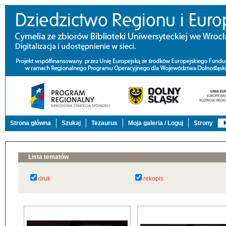
Strona główna
Szukaj
Tezaurus
Moja galeria / Loguj
Strony
Lista tematów
druk
rekopis