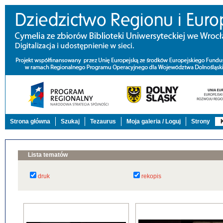
Strona główna
Szukaj
Tezaurus
Moja galeria / Loguj
Strony
Lista tematów
druk
rekopis