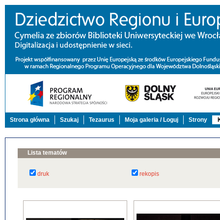
Strona główna
Szukaj
Tezaurus
Moja galeria / Loguj
Strony
Lista tematów
druk
rekopis