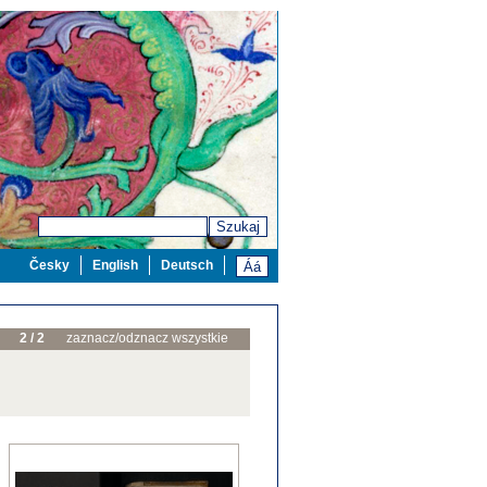
Szukaj
Česky
English
Deutsch
2 / 2
zaznacz/odznacz wszystkie