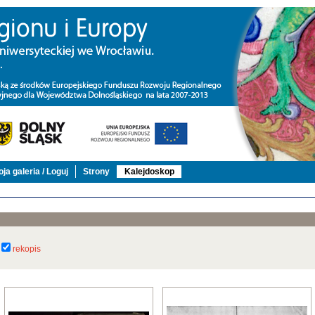
ja galeria / Loguj
Strony
Kalejdoskop
rekopis