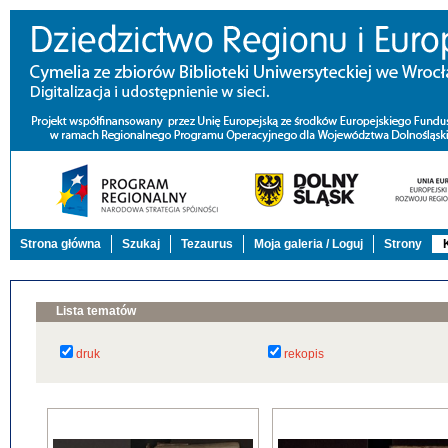
Strona główna
Szukaj
Tezaurus
Moja galeria / Loguj
Strony
Lista tematów
druk
rekopis