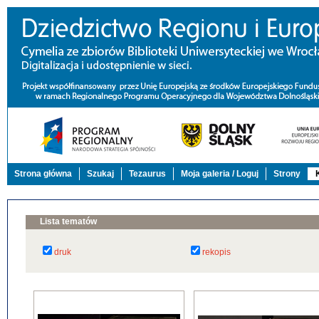
Strona główna
Szukaj
Tezaurus
Moja galeria / Loguj
Strony
Lista tematów
druk
rekopis