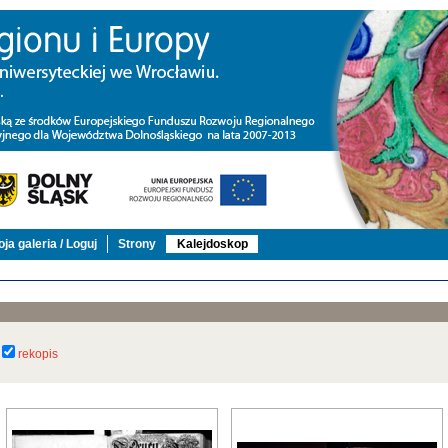
ja galeria / Loguj
Strony
Kalejdoskop
rekopis