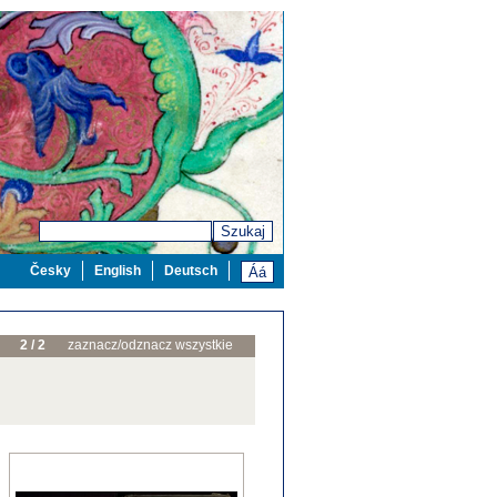
Szukaj
Česky
English
Deutsch
2 / 2
zaznacz/odznacz wszystkie