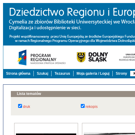
Strona główna
Szukaj
Tezaurus
Moja galeria / Loguj
Strony
Lista tematów
druk
rekopis