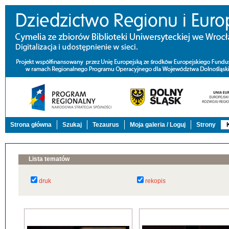
Strona główna
Szukaj
Tezaurus
Moja galeria / Loguj
Strony
Lista tematów
druk
rekopis