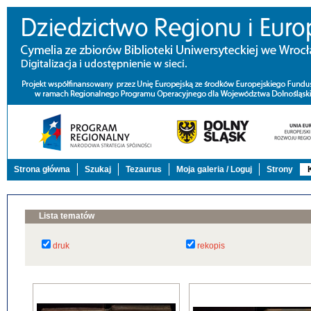
Strona główna
Szukaj
Tezaurus
Moja galeria / Loguj
Strony
Lista tematów
druk
rekopis