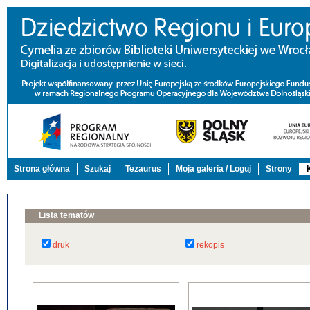
Strona główna
Szukaj
Tezaurus
Moja galeria / Loguj
Strony
Lista tematów
druk
rekopis