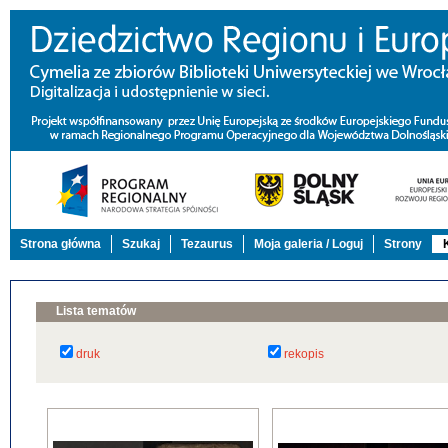
Strona główna
Szukaj
Tezaurus
Moja galeria / Loguj
Strony
Lista tematów
druk
rekopis