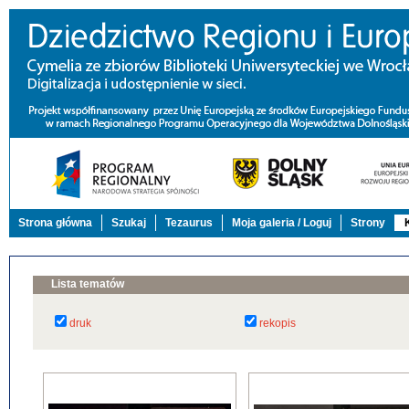
Strona główna
Szukaj
Tezaurus
Moja galeria / Loguj
Strony
Lista tematów
druk
rekopis