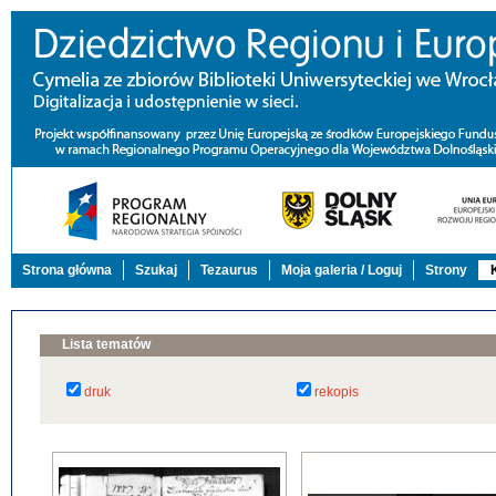
Strona główna
Szukaj
Tezaurus
Moja galeria / Loguj
Strony
Lista tematów
druk
rekopis