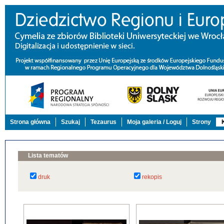
Strona główna
Szukaj
Tezaurus
Moja galeria / Loguj
Strony
Lista tematów
druk
rekopis