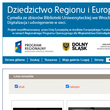
Strona główna
Szukaj
Tezaurus
Moja galeria / Loguj
Strony
Lista tematów
druk
rekopis