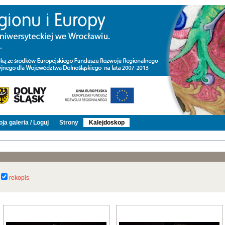
ja galeria / Loguj
Strony
Kalejdoskop
rekopis