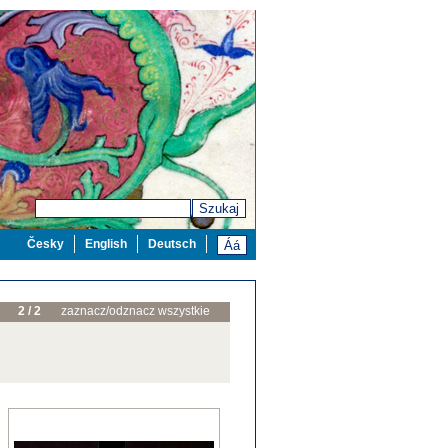
Szukaj
Česky
English
Deutsch
2 / 2
zaznacz/odznacz wszystkie