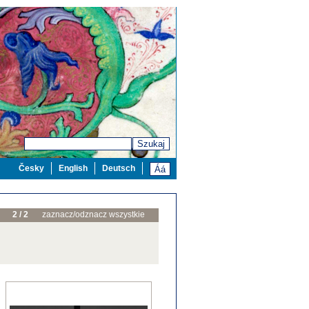
Szukaj
Česky
English
Deutsch
2 / 2
zaznacz/odznacz wszystkie