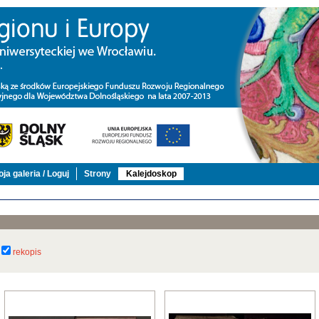
ja galeria / Loguj
Strony
Kalejdoskop
rekopis