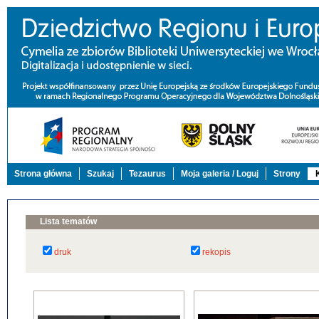
Strona główna
Szukaj
Tezaurus
Moja galeria / Loguj
Strony
Lista tematów
druk
rekopis