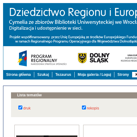
Strona główna
Szukaj
Tezaurus
Moja galeria / Loguj
Strony
Lista tematów
druk
rekopis