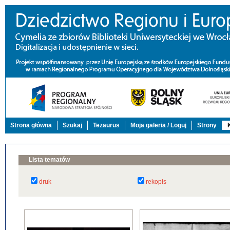
Strona główna
Szukaj
Tezaurus
Moja galeria / Loguj
Strony
Lista tematów
druk
rekopis