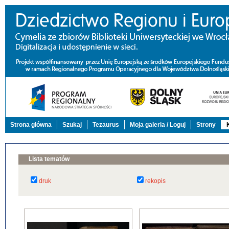
Strona główna
Szukaj
Tezaurus
Moja galeria / Loguj
Strony
Lista tematów
druk
rekopis