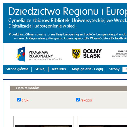
Strona główna
Szukaj
Tezaurus
Moja galeria / Loguj
Strony
Lista tematów
druk
rekopis