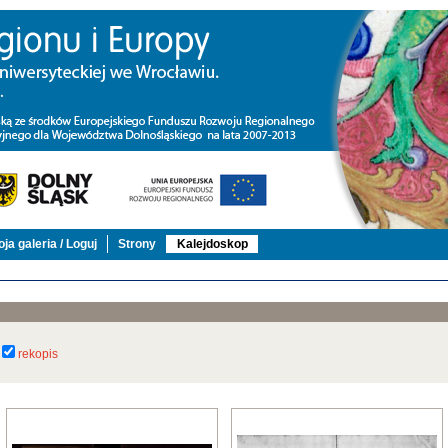
ja galeria / Loguj
Strony
Kalejdoskop
rekopis