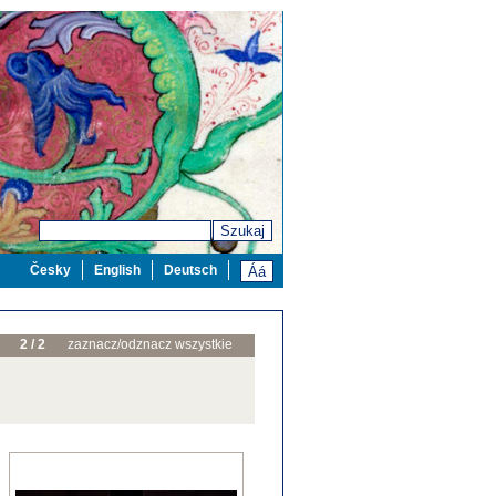
Szukaj
Česky
English
Deutsch
2 / 2
zaznacz/odznacz wszystkie