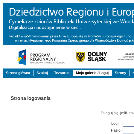
Strona główna
Szukaj
Tezaurus
Moja galeria / Loguj
Strony
Strona logowania
Zaloguj się, jeśli j
Login:
Hasło: