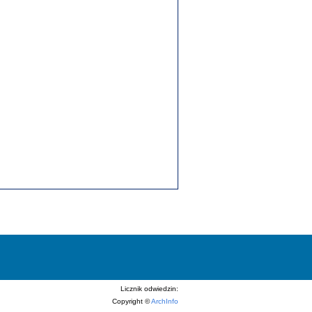
Licznik odwiedzin:
Copyright ©
ArchInfo