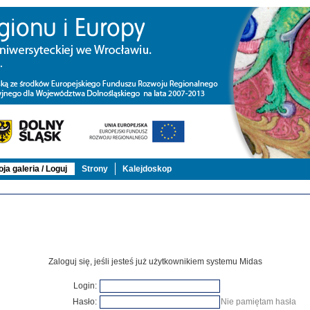
ja galeria / Loguj
Strony
Kalejdoskop
Zaloguj się, jeśli jesteś już użytkownikiem systemu Midas
Login:
Hasło:
Nie pamiętam hasła