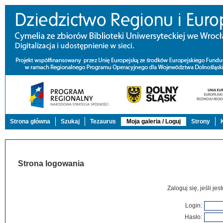
Strona główna
Szukaj
Tezaurus
Moja galeria / Loguj
Strony
Strona logowania
Zaloguj się, jeśli j
Login:
Hasło: