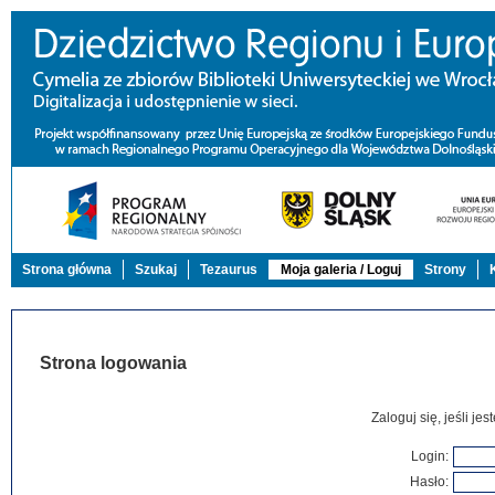
Strona główna
Szukaj
Tezaurus
Moja galeria / Loguj
Strony
Strona logowania
Zaloguj się, jeśli j
Login:
Hasło: