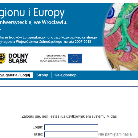
ja galeria / Loguj
Strony
Kalejdoskop
Zaloguj się, jeśli jesteś już użytkownikiem systemu Midas
Login:
Hasło:
Nie pamiętam hasła