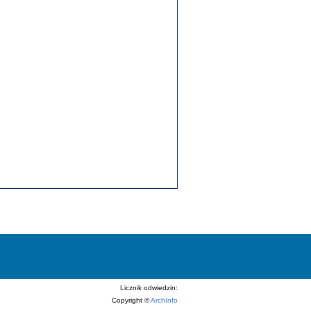
Licznik odwiedzin:
Copyright ©
ArchInfo