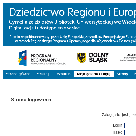
Strona główna
Szukaj
Tezaurus
Moja galeria / Loguj
Strony
Strona logowania
Zaloguj się, jeśli j
Login:
Hasło: