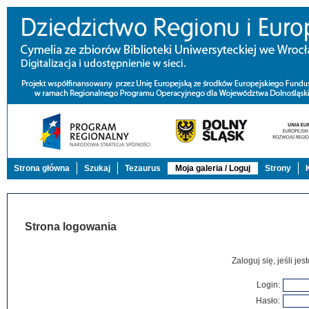
Strona główna
Szukaj
Tezaurus
Moja galeria / Loguj
Strony
Strona logowania
Zaloguj się, jeśli j
Login:
Hasło: