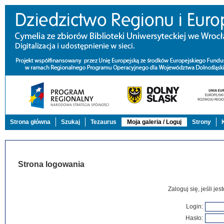
Strona główna
Szukaj
Tezaurus
Moja galeria / Loguj
Strony
Strona logowania
Zaloguj się, jeśli j
Login:
Hasło: