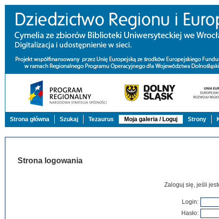
Strona główna
Szukaj
Tezaurus
Moja galeria / Loguj
Strony
Strona logowania
Zaloguj się, jeśli j
Login:
Hasło: