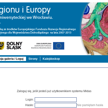
ja galeria / Loguj
Strony
Kalejdoskop
Zaloguj się, jeśli jesteś już użytkownikiem systemu Midas
Login:
Hasło:
Nie pamiętam hasła