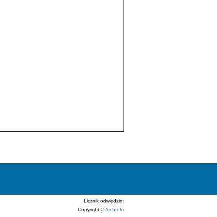
Licznik odwiedzin:
Copyright ©
ArchInfo