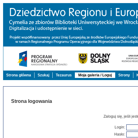
Strona główna
Szukaj
Tezaurus
Moja galeria / Loguj
Strony
Strona logowania
Zaloguj się, jeśli j
Login:
Hasło: