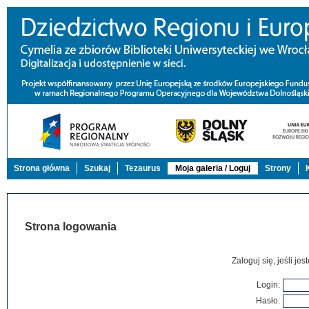
Strona główna
Szukaj
Tezaurus
Moja galeria / Loguj
Strony
Strona logowania
Zaloguj się, jeśli j
Login:
Hasło: