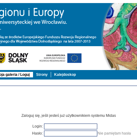
ja galeria / Loguj
Strony
Kalejdoskop
Zaloguj się, jeśli jesteś już użytkownikiem systemu Midas
Login:
Hasło:
Nie pamiętam hasła