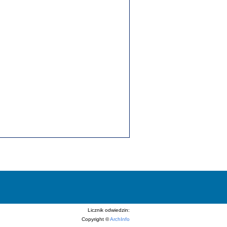
Licznik odwiedzin:
Copyright ©
ArchInfo