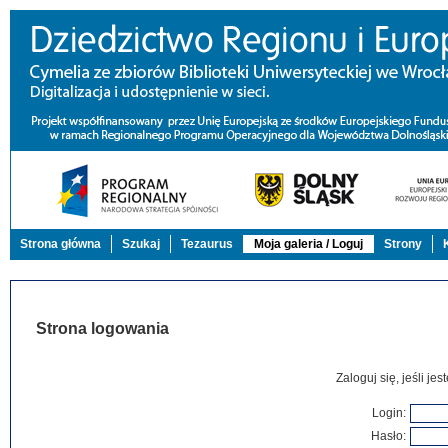
Strona główna
Szukaj
Tezaurus
Moja galeria / Loguj
Strony
Strona logowania
Zaloguj się, jeśli j
Login:
Hasło: