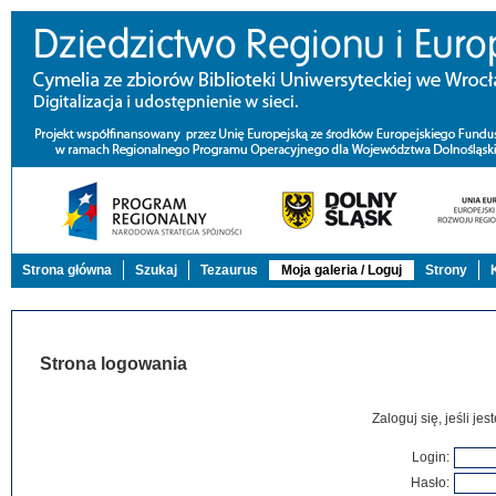
Strona główna
Szukaj
Tezaurus
Moja galeria / Loguj
Strony
Strona logowania
Zaloguj się, jeśli j
Login:
Hasło: