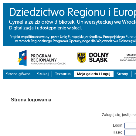
Strona główna
Szukaj
Tezaurus
Moja galeria / Loguj
Strony
Strona logowania
Zaloguj się, jeśli j
Login:
Hasło: